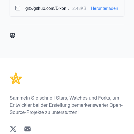
git://github.com/DixonRes/awesome-react-resources.git
2.48KB
Herunterladen
Footer
Sammeln Sie schnell Stars, Watches und Forks, um
Entwickler bei der Erstellung bemerkenswerter Open-
Source-Projekte zu unterstützen!
Twitter
EMAIL