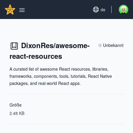
Search...
GITHUBSTAR
Set language
de
Open u
Open main menu
DixonRes/awesome-
Unbekannt
react-resources
A curated list of awesome React resources, libraries,
frameworks, components, tools, tutorials, React Native
packages, and real-world React apps.
Größe
2.48 KB