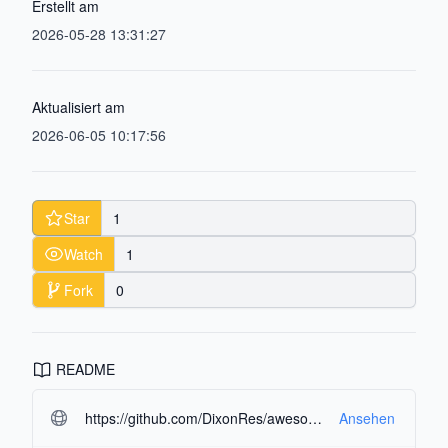
Erstellt am
2026-05-28 13:31:27
Aktualisiert am
2026-06-05 10:17:56
Star
1
Watch
1
Fork
0
README
https://github.com/DixonRes/awesome-react-resources.git#readme-ov-file
Ansehen