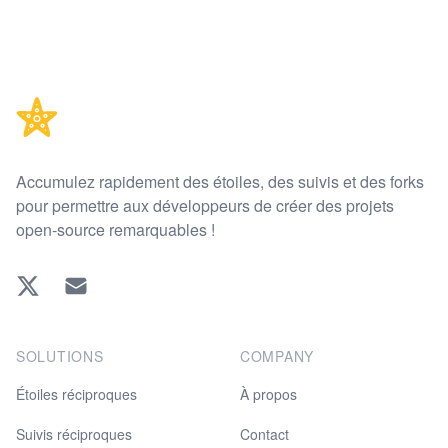
Footer
Accumulez rapidement des étoiles, des suivis et des forks
pour permettre aux développeurs de créer des projets
open-source remarquables !
Twitter
EMAIL
SOLUTIONS
COMPANY
Étoiles réciproques
À propos
Suivis réciproques
Contact