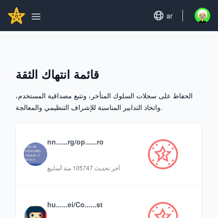
Search...
GITHUBSTAR
Set language
ar
Open u
Open main menu
قائمة انتهاك الثقة
الحفاظ على سجلات السلوك المتأخر، وتتبع مصداقية المستخدم،
واتخاذ التدابير المناسبة للإشراف التنظيمي والمعالجة.
nn......rg/op......ro
آخر تحديث
105747 منذ أسابيع
hu......ei/Co......st