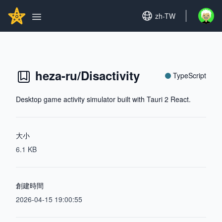
Search...
GITHUBSTAR
Set language
zh-TW
Open u
Open main menu
heza-ru/Disactivity
TypeScript
Desktop game activity simulator built with Tauri 2 React.
大小
6.1 KB
創建時間
2026-04-15 19:00:55