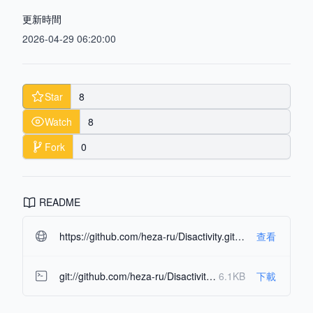
更新時間
2026-04-29 06:20:00
Star
8
Watch
8
Fork
0
README
https://github.com/heza-ru/Disactivity.git#readme-ov-file
查看
git://github.com/heza-ru/Disactivity.git
6.1KB
下載