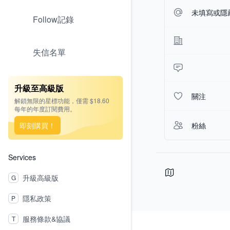
未填寫或隱
Follow記錄
失信名單
升級至高級版
關注
解鎖無限的星標功能，僅需 $18.60
每年的年度訂閱費用。
即刻購買！
粉絲
Services
升級高級版
G
隱私政策
P
Footer
服務條款&協議
T