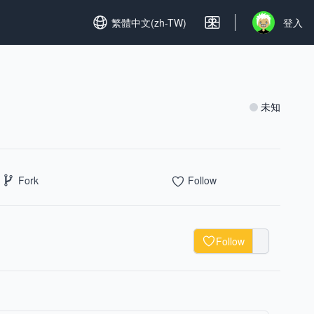
Set language
繁體中文(zh-TW)
登入
Open user m
未知
Fork
Follow
Follow