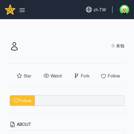
Search...
GITHUBSTAR
Set language
zh-TW
Open u
Open main menu
未知
Star
Watch
Fork
Follow
Follow
ABOUT