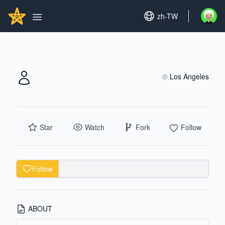
Search...
GITHUBSTAR
Set language
zh-TW
Open u
Open main menu
Los Angeles
Star
Watch
Fork
Follow
Follow
ABOUT