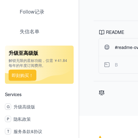
Follow记录
失信名单
README
#readme-ov-
升级至高级版
解锁无限的星标功能，仅需 ￥41.84
B
每年的年度订阅费用。
即刻购买！
Services
升级高级版
G
Footer
隐私政策
P
服务条款&协议
T