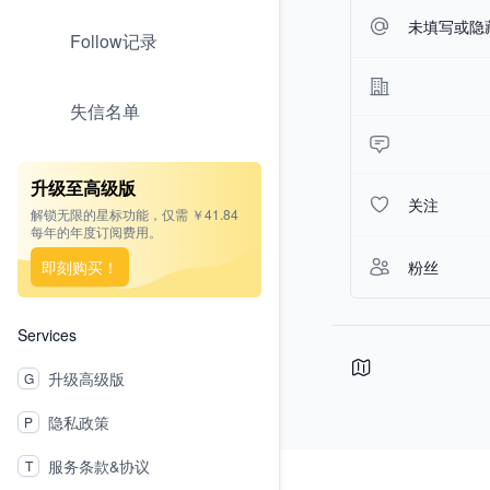
未填写或隐
Follow记录
失信名单
升级至高级版
关注
解锁无限的星标功能，仅需 ￥41.84
每年的年度订阅费用。
即刻购买！
粉丝
Services
升级高级版
G
隐私政策
P
Footer
服务条款&协议
T