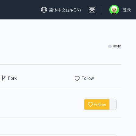
Set language
简体中文(zh-CN)
登录
Open user m
未知
Fork
Follow
Follow