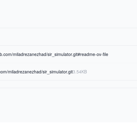
hub.com/miladrezanezhad/sir_simulator.git#readme-ov-file
b.com/miladrezanezhad/sir_simulator.git
3.54KB