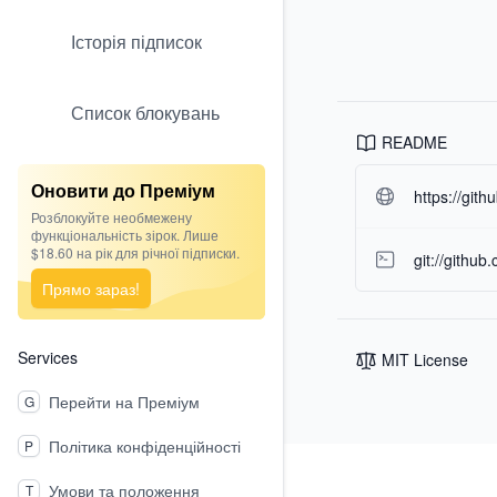
Історія підписок
Список блокувань
README
Оновити до Преміум
https://git
Розблокуйте необмежену
функціональність зірок. Лише
$18.60 на рік для річної підписки.
git://githu
Прямо зараз!
Services
MIT License
Перейти на Преміум
G
Політика конфіденційності
P
Footer
Умови та положення
T