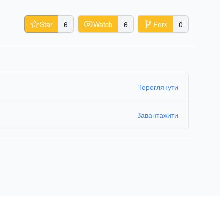
Star
6
Watch
6
Fork
0
Переглянути
Завантажити