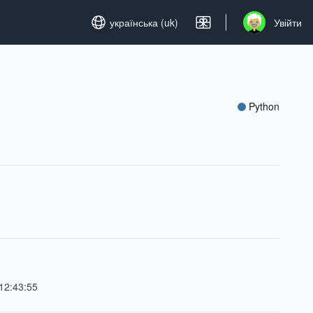
Set language
українська (uk)
Увійти
Open user men
Python
12:43:55