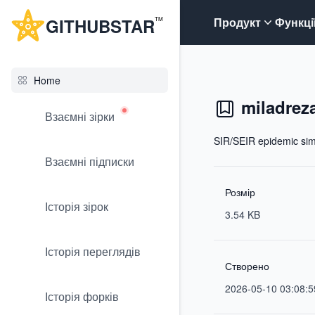
G
ITHUB
STAR
Продукт
Функці
TM
Home
miladrez
Взаємні зірки
SIR/SEIR epidemic sim
Взаємні підписки
Розмір
Історія зірок
3.54 KB
Історія переглядів
Створено
2026-05-10 03:08:5
Історія форків