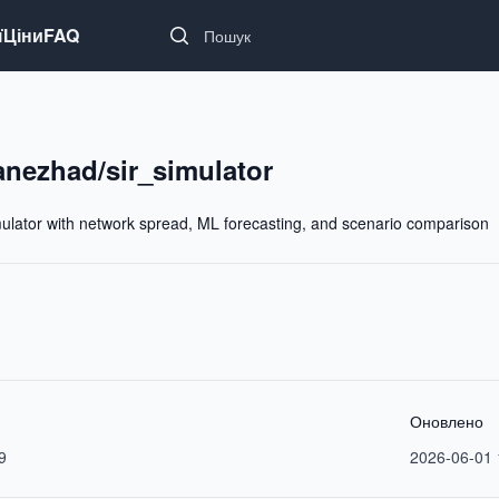
Search...
ї
Ціни
FAQ
anezhad/sir_simulator
ulator with network spread, ML forecasting, and scenario comparison
Оновлено
9
2026-06-01 