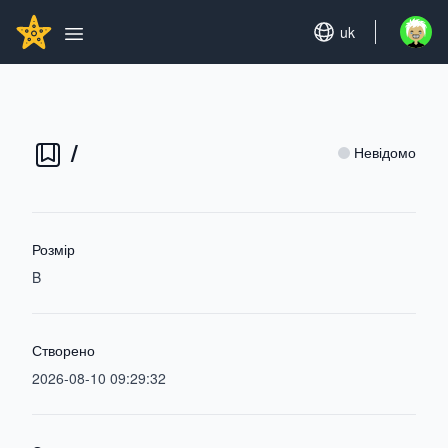
Search...
GITHUBSTAR
Set language
uk
Open u
Open main menu
/
Невідомо
Розмір
B
Створено
2026-08-10 09:29:32