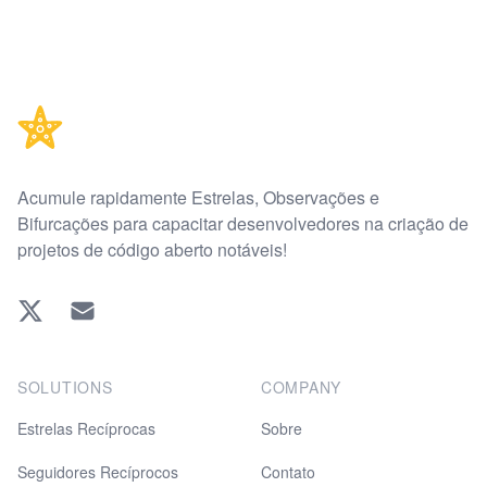
Footer
Acumule rapidamente Estrelas, Observações e
Bifurcações para capacitar desenvolvedores na criação de
projetos de código aberto notáveis!
Twitter
EMAIL
SOLUTIONS
COMPANY
Estrelas Recíprocas
Sobre
Seguidores Recíprocos
Contato