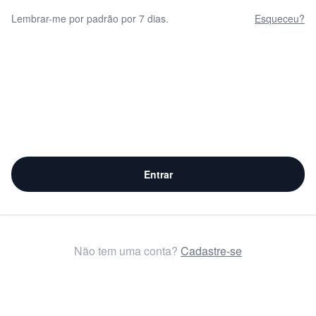
Lembrar-me por padrão por 7 dias.
Esqueceu?
Entrar
Não tem uma conta?
Cadastre-se