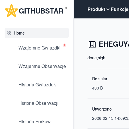
G
ITHUB
STAR
Produkt
Funkcje
TM
Home
EHEGUY/d
Wzajemne Gwiazdki
done,sigh
Wzajemne Obserwacje
Rozmiar
Historia Gwiazdek
430 B
Historia Obserwacji
Utworzono
2026-02-15 14:09:3
Historia Forków