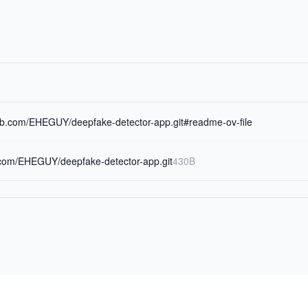
hub.com/EHEGUY/deepfake-detector-app.git#readme-ov-file
b.com/EHEGUY/deepfake-detector-app.git
430B