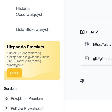
Historia
Obserwujących
Lista Blokowanych
README
https://git
Ulepsz do Premium
Odblokuj nieograniczoną
funkcjonalność gwiazdek. Tylko
git://githu
$18.60 rocznie za roczną
subskrypcję.
Teraz!
Services
Przejdź na Premium
G
Footer
Polityka Prywatności
P