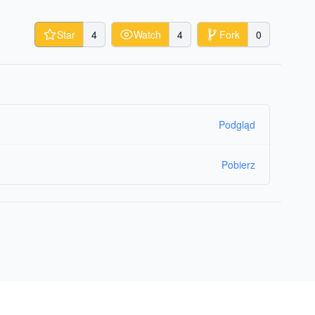
Star
4
Watch
4
Fork
0
Podgląd
Pobierz