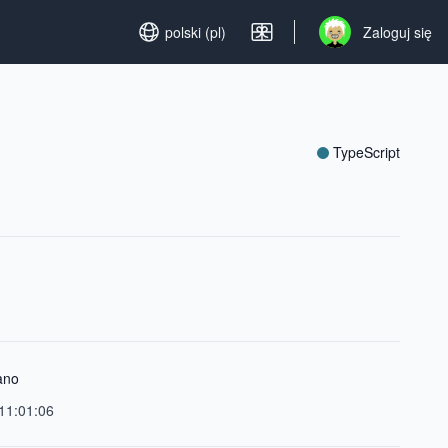
Set language
polski (pl)
Zaloguj się
Open user menu
TypeScript
ano
11:01:06