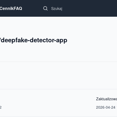
Search...
Cennik
FAQ
eepfake-detector-app
Zaktualizow
2
2026-04-24 