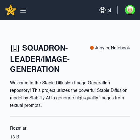
Search...
GITHUBSTAR
Set language
pl
Open u
Open main menu
SQUADRON-
Jupyter Notebook
LEADER/IMAGE-
GENERATION
Welcome to the Stable Diffusion Image Generation
repository! This project utilizes the powerful Stable Diffusion
model by Stability AI to generate high-quality images from
textual prompts.
Rozmiar
13 B