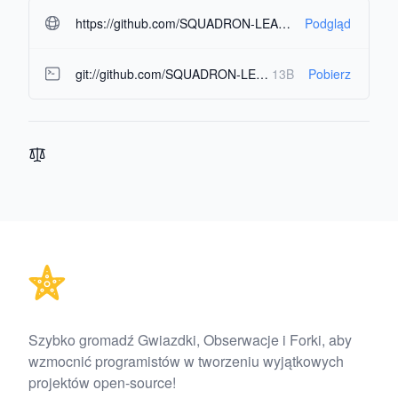
https://github.com/SQUADRON-LEADER/IMAGE-GENERATION.git#readme-ov-file
Podgląd
git://github.com/SQUADRON-LEADER/IMAGE-GENERATION.git
13B
Pobierz
Footer
Szybko gromadź Gwiazdki, Obserwacje i Forki, aby
wzmocnić programistów w tworzeniu wyjątkowych
projektów open-source!