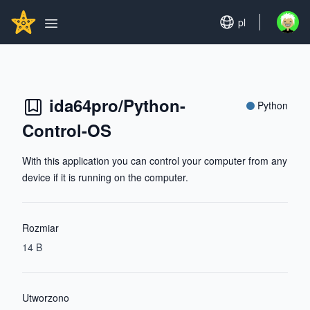
Search...
GITHUBSTAR
Set language
pl
Open u
Open main menu
ida64pro/Python-
Python
Control-OS
With this application you can control your computer from any
device if it is running on the computer.
Rozmiar
14 B
Utworzono