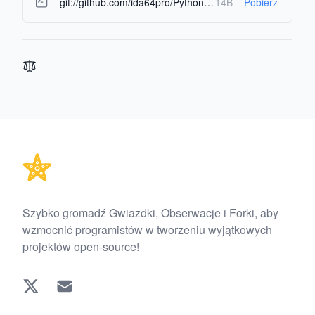
git://github.com/ida64pro/Python-Control-OS.git
14B
Pobierz
Footer
Szybko gromadź Gwiazdki, Obserwacje i Forki, aby
wzmocnić programistów w tworzeniu wyjątkowych
projektów open-source!
Twitter
EMAIL