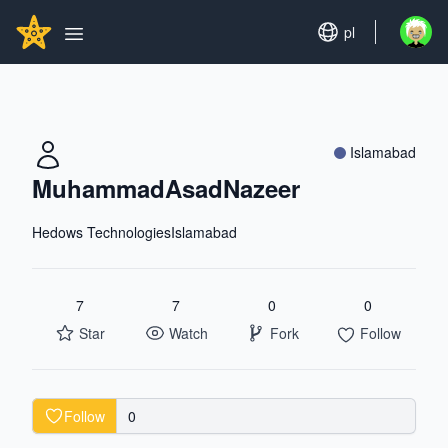
Search...
GITHUBSTAR
Set language
pl
Open u
Open main menu
Islamabad
MuhammadAsadNazeer
Hedows TechnologiesIslamabad
7
7
0
0
Star
Watch
Fork
Follow
Follow
0