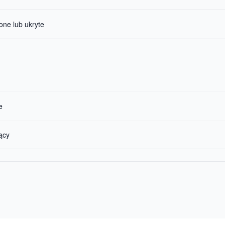
one lub ukryte
e
ący