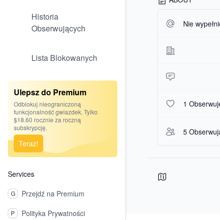
Historia
Nie wypełni
Obserwujących
Lista Blokowanych
Ulepsz do Premium
1 Obserwuj
Odblokuj nieograniczoną
funkcjonalność gwiazdek. Tylko
$18.60 rocznie za roczną
subskrypcję.
5 Obserwuj
Teraz!
Services
Przejdź na Premium
G
Polityka Prywatności
P
Footer