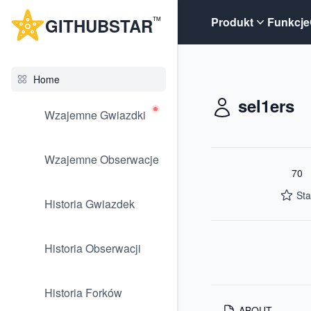
G
ITHUB
STAR
Produkt
Funkcje
TM
Home
sel1ers
Wzajemne Gwiazdki
Wzajemne Obserwacje
70
Sta
Historia Gwiazdek
Historia Obserwacji
Historia Forków
ABOUT