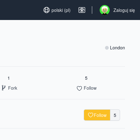
Set language
polski (pl)
Zaloguj się
Open user menu
London
1
5
Fork
Follow
Follow
5