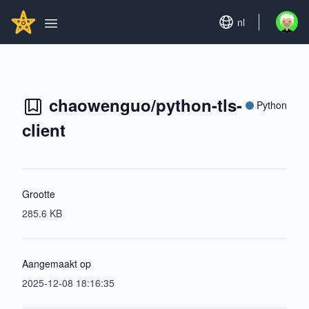
Search...
GITHUBSTAR
Set language
nl
Open u
Open main menu
chaowenguo/python-tls-
Python
client
Grootte
285.6 KB
Aangemaakt op
2025-12-08 18:16:35