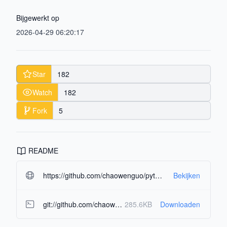
Bijgewerkt op
2026-04-29 06:20:17
Star
182
Watch
182
Fork
5
README
https://github.com/chaowenguo/python-tls-client.git#readme-ov-file
Bekijken
git://github.com/chaowenguo/python-tls-client.git
285.6KB
Downloaden