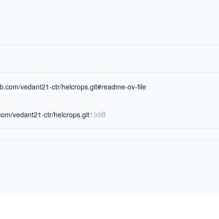
hub.com/vedant21-ctr/helcrops.git#readme-ov-file
.com/vedant21-ctr/helcrops.git
139B