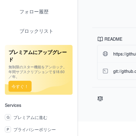
フォロー履歴
ブロックリスト
README
プレミアムにアップグレー
https://git
ド
無制限のスター機能をアンロック。
git://github
年間サブスクリプションで $18.60
／年。
今すぐ！
Services
プレミアムに進む
G
Footer
プライバシーポリシー
P