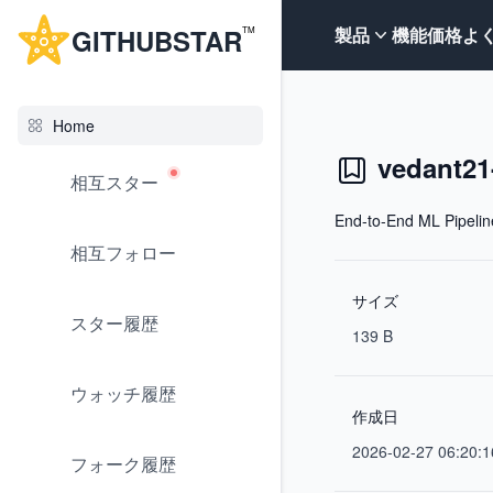
G
ITHUB
STAR
製品
機能
価格
よ
TM
Home
vedant21
相互スター
End-to-End ML Pipeli
相互フォロー
サイズ
スター履歴
139 B
ウォッチ履歴
作成日
2026-02-27 06:20:1
フォーク履歴