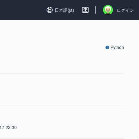
Set language
日本語(ja)
ログイン
Open user menu
Python
17:23:30