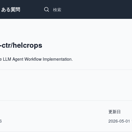
Search...
くある質問
-ctr/helcrops
ne LLM Agent Workflow Implementation.
更新日
6
2026-05-01 