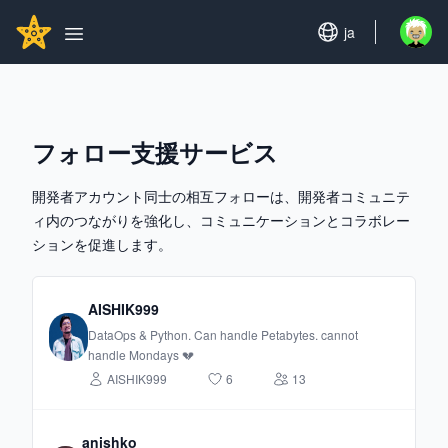
Search...
GITHUBSTAR
Set language
ja
Open u
Open main menu
フォロー支援サービス
開発者アカウント同士の相互フォローは、開発者コミュニテ
ィ内のつながりを強化し、コミュニケーションとコラボレー
ションを促進します。
AISHIK999
DataOps & Python. Can handle Petabytes. cannot
handle Mondays 💔
AISHIK999
6
13
anishko