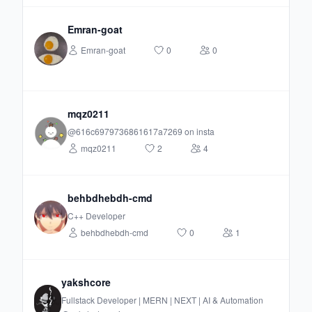
Emran-goat
Emran-goat
0
0
mqz0211
@616c6979736861617a7269 on insta
mqz0211
2
4
behbdhebdh-cmd
C++ Developer
behbdhebdh-cmd
0
1
yakshcore
Fullstack Developer | MERN | NEXT | AI & Automation