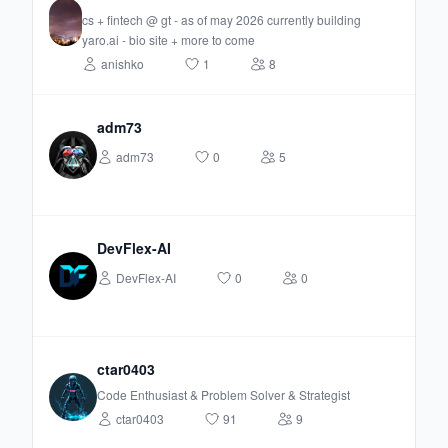
cs + fintech @ gt - as of may 2026 currently building
yaro.ai - bio site + more to come
anishko
1
8
adm73
adm73
0
5
DevFlex-AI
DevFlex-AI
0
0
ctar0403
Code Enthusiast & Problem Solver & Strategist
ctar0403
91
9