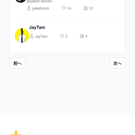
@yaksh-devani
yakshcore
14
12
JayTam
JayTam
2
3
前へ
次へ
Footer