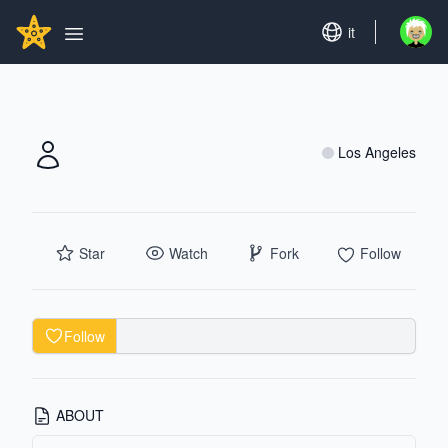
Search...
GITHUBSTAR
Set language
it
Open u
Open main menu
Los Angeles
Star
Watch
Fork
Follow
Follow
ABOUT