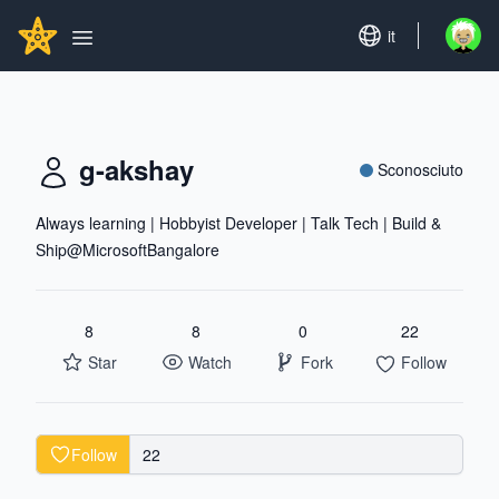
Search...
GITHUBSTAR
Set language
it
Open u
Open main menu
g-akshay
Sconosciuto
Always learning | Hobbyist Developer | Talk Tech | Build &
Ship@MicrosoftBangalore
8
8
0
22
Star
Watch
Fork
Follow
Follow
22