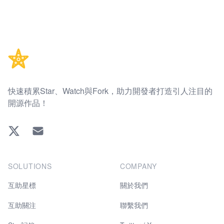
Footer
快速積累Star、Watch與Fork，助力開發者打造引人注目的
開源作品！
Twitter
EMAIL
SOLUTIONS
COMPANY
互助星標
關於我們
互助關注
聯繫我們