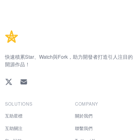
Footer
快速積累Star、Watch與Fork，助力開發者打造引人注目的
開源作品！
Twitter
EMAIL
SOLUTIONS
COMPANY
互助星標
關於我們
互助關注
聯繫我們