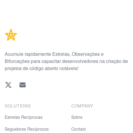
Footer
Acumule rapidamente Estrelas, Observações e
Bifurcações para capacitar desenvolvedores na criação de
projetos de código aberto notáveis!
Twitter
EMAIL
SOLUTIONS
COMPANY
Estrelas Recíprocas
Sobre
Seguidores Recíprocos
Contato