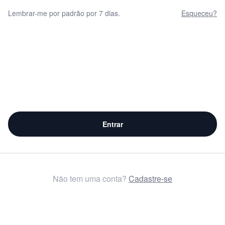
Lembrar-me por padrão por 7 dias.
Esqueceu?
Entrar
Não tem uma conta?
Cadastre-se