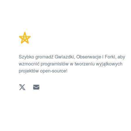
Footer
Szybko gromadź Gwiazdki, Obserwacje i Forki, aby
wzmocnić programistów w tworzeniu wyjątkowych
projektów open-source!
Twitter
EMAIL