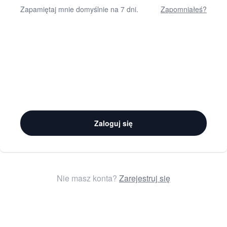
Zapamiętaj mnie domyślnie na 7 dni.
Zapomniałeś?
Zaloguj się
Nie masz konta?
Zarejestruj się