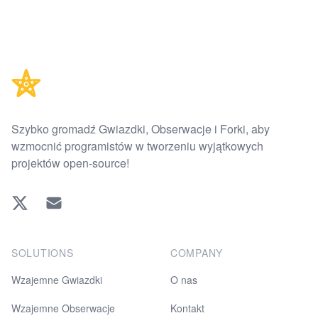
Footer
Szybko gromadź Gwiazdki, Obserwacje i Forki, aby
wzmocnić programistów w tworzeniu wyjątkowych
projektów open-source!
Twitter
EMAIL
SOLUTIONS
COMPANY
Wzajemne Gwiazdki
O nas
Wzajemne Obserwacje
Kontakt