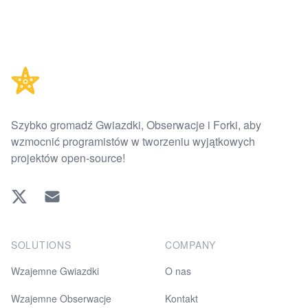
Footer
Szybko gromadź Gwiazdki, Obserwacje i Forki, aby
wzmocnić programistów w tworzeniu wyjątkowych
projektów open-source!
Twitter
EMAIL
SOLUTIONS
COMPANY
Wzajemne Gwiazdki
O nas
Wzajemne Obserwacje
Kontakt