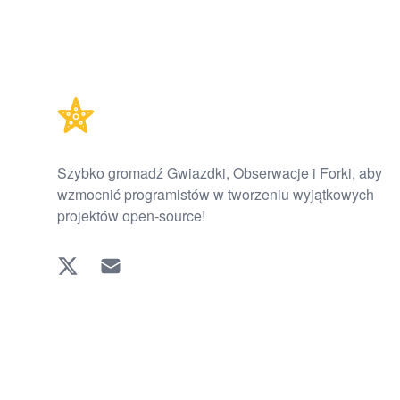
Footer
Szybko gromadź Gwiazdki, Obserwacje i Forki, aby
wzmocnić programistów w tworzeniu wyjątkowych
projektów open-source!
Twitter
EMAIL