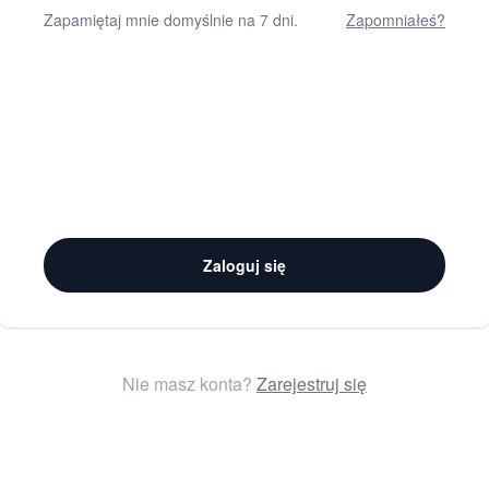
Zapamiętaj mnie domyślnie na 7 dni.
Zapomniałeś?
Zaloguj się
Nie masz konta?
Zarejestruj się