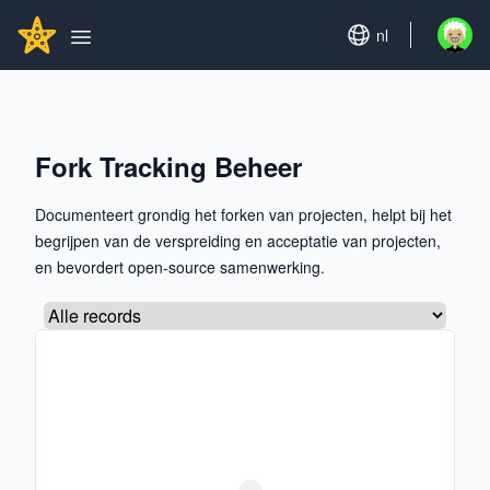
Search...
GITHUBSTAR
Set language
nl
Open u
Open main menu
Fork Tracking Beheer
Documenteert grondig het forken van projecten, helpt bij het
begrijpen van de verspreiding en acceptatie van projecten,
en bevordert open-source samenwerking.
Selecteer een tabblad