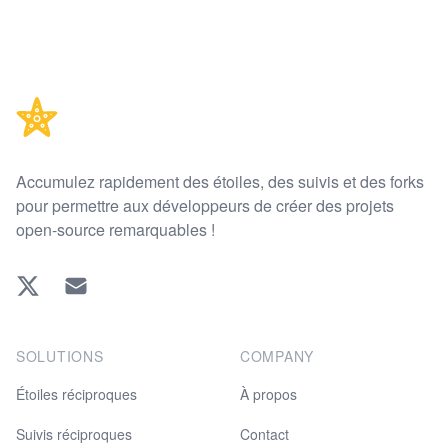
Footer
Accumulez rapidement des étoiles, des suivis et des forks
pour permettre aux développeurs de créer des projets
open-source remarquables !
Twitter
EMAIL
SOLUTIONS
COMPANY
Étoiles réciproques
À propos
Suivis réciproques
Contact