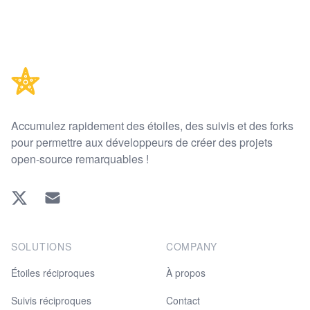
Footer
Accumulez rapidement des étoiles, des suivis et des forks
pour permettre aux développeurs de créer des projets
open-source remarquables !
Twitter
EMAIL
SOLUTIONS
COMPANY
Étoiles réciproques
À propos
Suivis réciproques
Contact